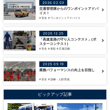
2026.02.03
交通管理隊からのワンポイントアドバ
イス！
# 安全
# ワンポイントアドバイス
2025.12.25
「高速道路の守り人コンテスト」(ポ
スターコンテスト)
# 安全
# 表彰
# 広報活動
2025.09.19
業務パフォーマンスの向上を目指し
# 安全
# 訓練・人財育成
ピックアップ記事