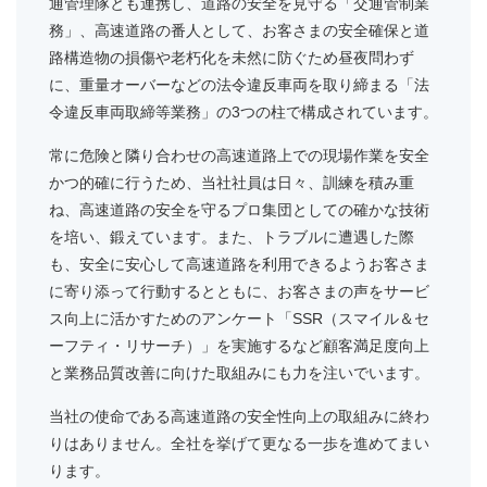
通管理隊とも連携し、道路の安全を見守る「交通管制業
務」、高速道路の番人として、お客さまの安全確保と道
路構造物の損傷や老朽化を未然に防ぐため昼夜問わず
に、重量オーバーなどの法令違反車両を取り締まる「法
令違反車両取締等業務」の3つの柱で構成されています。
常に危険と隣り合わせの高速道路上での現場作業を安全
かつ的確に行うため、当社社員は日々、訓練を積み重
ね、高速道路の安全を守るプロ集団としての確かな技術
を培い、鍛えています。また、トラブルに遭遇した際
も、安全に安心して高速道路を利用できるようお客さま
に寄り添って行動するとともに、お客さまの声をサービ
ス向上に活かすためのアンケート「SSR（スマイル＆セ
ーフティ・リサーチ）」を実施するなど顧客満足度向上
と業務品質改善に向けた取組みにも力を注いでいます。
当社の使命である高速道路の安全性向上の取組みに終わ
りはありません。全社を挙げて更なる一歩を進めてまい
ります。