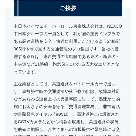
ご挨拶
中日本ハイウェイ・パトロール東京株式会社は、NEXCO
中日本グループの一員として、我が国の重要インフラで
ある高速道路を安全・快適に利用いただけるよう24時間
365日体制で支える交通管理のプロ集団です。当社の管
理する路線は、東西交通の大動脈である東名・新東名・
中央道など11路線、約895㎞にわたる広大なエリアとな
っています。
主な業務としては、高速道路をパトロールカーで巡回
し、事故発生時の交通規制や落下物の排除、故障車対応
などあらゆる道路上での異常事態に対して、迅速かつ的
確にお客さまの安全を守る「交通管理業務」、非常電話
や道路緊急ダイヤル「#9910」、高速道路上に設置され
るCCTVカメラなどから情報を収集し、高速道路の状況
を的確に把握し、お客さまへの情報提供や緊急時には交