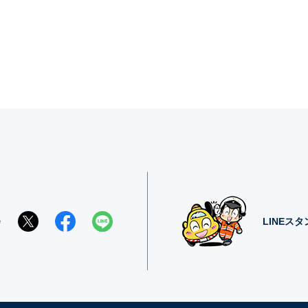
e
LINEス