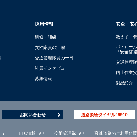
採用情報
安全・安
研修・訓練
教えて！
パトロー
女性隊員の活躍
「安全啓
務
交通管理隊員の一日
交通管理
社員インタビュー
路上作業
募集情報
製品紹介
お問い合わせ
道路緊急ダイヤル#9910
報
ETC情報
交通管理隊
高速道路のご利用に