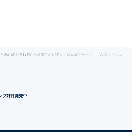
0月6日(日)お昼12時から放映予定】(テレビ朝日系)ビートたけしのTVタックル
タンプ好評発売中