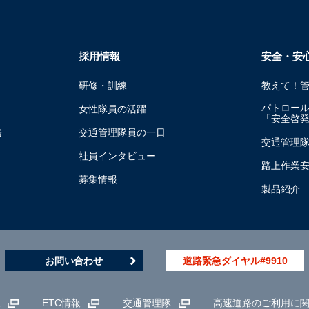
採用情報
安全・安
研修・訓練
教えて！
パトロー
女性隊員の活躍
「安全啓
務
交通管理隊員の一日
交通管理
社員インタビュー
路上作業
募集情報
製品紹介
お問い合わせ
道路緊急ダイヤル#9910
報
ETC情報
交通管理隊
高速道路のご利用に