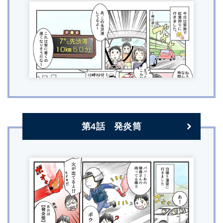
第4話 発炎筒