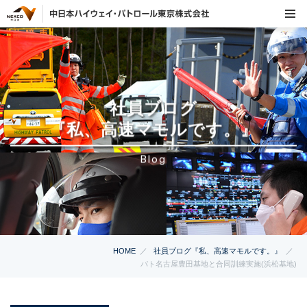
社員ブログ
『私、高速マモルです。』
Blog
HOME
社員ブログ『私、高速マモルです。』
パト名古屋豊田基地と合同訓練実施(浜松基地)