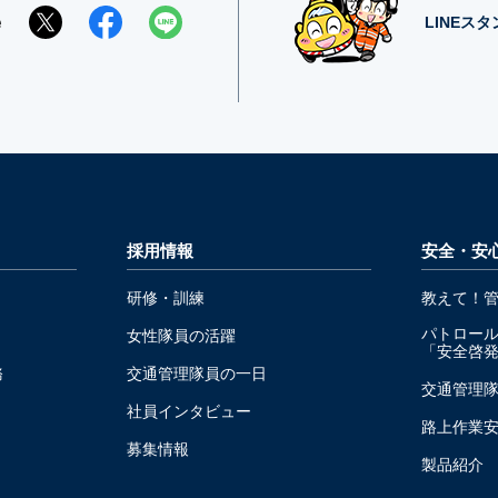
e
LINEス
採用情報
安全・安
研修・訓練
教えて！
パトロー
女性隊員の活躍
「安全啓
務
交通管理隊員の一日
交通管理
社員インタビュー
路上作業
募集情報
製品紹介