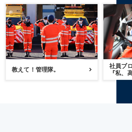
社員ブ
教えて！管理隊。
『私、