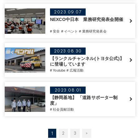
2023.09.07
NEXCO中日本 業務研究発表会開催
# 安全
# イベント
# 業務研究発表会
2023.08.30
【ランクルチャンネル(トヨタ公式)】
に登場しています
# Youtube
# 広報活動
2023.08.01
【静岡基地】 「道路サポーター制
度」
# 社会貢献活動
1
2
3
>