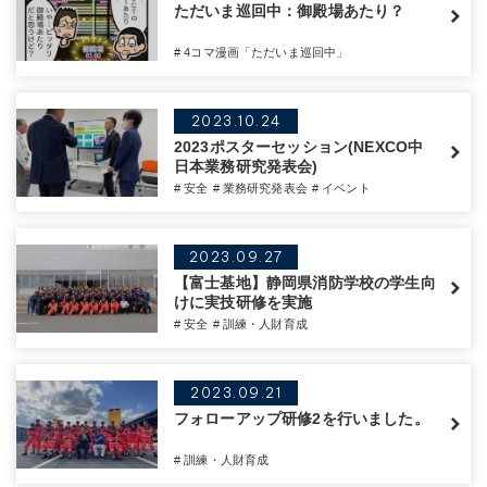
ただいま巡回中：御殿場あたり？
# 4コマ漫画「ただいま巡回中」
2023.10.24
2023ポスターセッション(NEXCO中
日本業務研究発表会)
# 安全
# 業務研究発表会
# イベント
2023.09.27
【富士基地】静岡県消防学校の学生向
けに実技研修を実施
# 安全
# 訓練・人財育成
2023.09.21
フォローアップ研修2を行いました。
# 訓練・人財育成