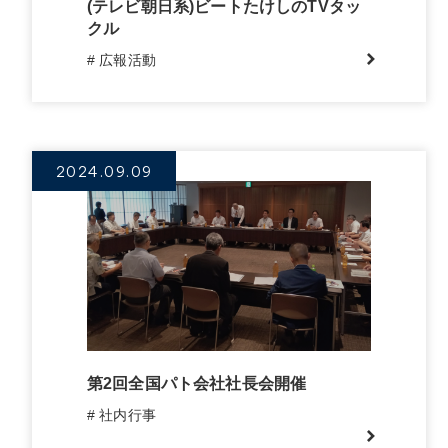
(テレビ朝日系)ビートたけしのTVタッ
クル
# 広報活動
2024.09.09
第2回全国パト会社社長会開催
# 社内行事