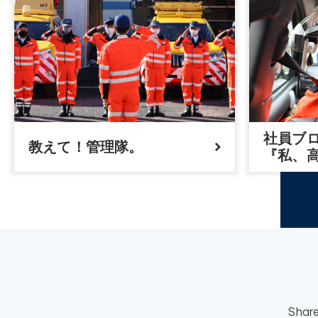
社員ブ
教えて！管理隊。
『私、
Shar