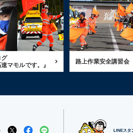
ログ
路上作業安全講習会
高速マモルです。』
e
LINEス