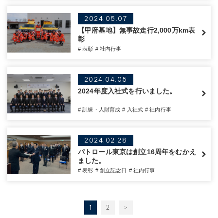
2024.05.07
【甲府基地】無事故走行2,000万km表
彰
# 表彰
# 社内行事
2024.04.05
2024年度入社式を行いました。
# 訓練・人財育成
# 入社式
# 社内行事
2024.02.28
パトロール東京は創立16周年をむかえ
ました。
# 表彰
# 創立記念日
# 社内行事
1
2
>