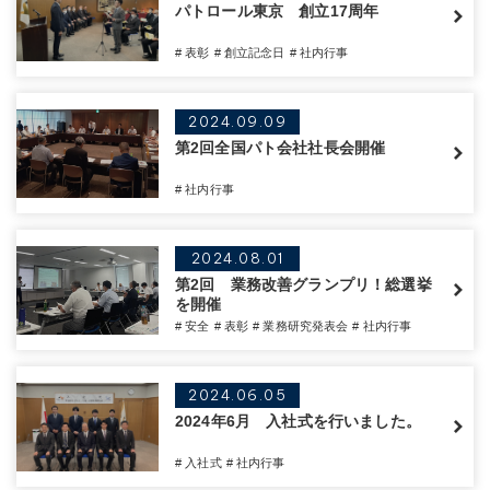
パトロール東京 創立17周年
# 表彰
# 創立記念日
# 社内行事
2024.09.09
第2回全国パト会社社長会開催
# 社内行事
2024.08.01
第2回 業務改善グランプリ！総選挙
を開催
# 安全
# 表彰
# 業務研究発表会
# 社内行事
2024.06.05
2024年6月 入社式を行いました。
# 入社式
# 社内行事