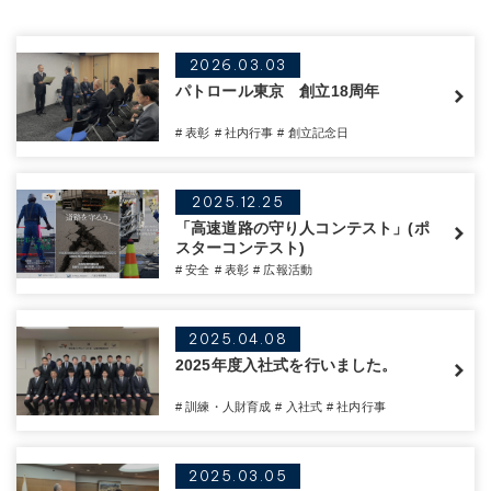
2026.03.03
パトロール東京 創立18周年
# 表彰
# 社内行事
# 創立記念日
2025.12.25
「高速道路の守り人コンテスト」(ポ
スターコンテスト)
# 安全
# 表彰
# 広報活動
2025.04.08
2025年度入社式を行いました。
# 訓練・人財育成
# 入社式
# 社内行事
2025.03.05