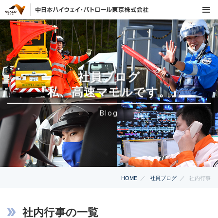
社員ブログ
『私、高速マモルです。』
Blog
HOME
社員ブログ
社内行事
社内行事の一覧