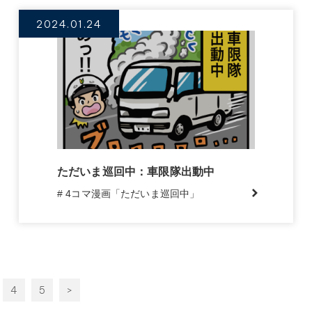
2024.01.24
ただいま巡回中：車限隊出動中
# 4コマ漫画「ただいま巡回中」
4
5
>