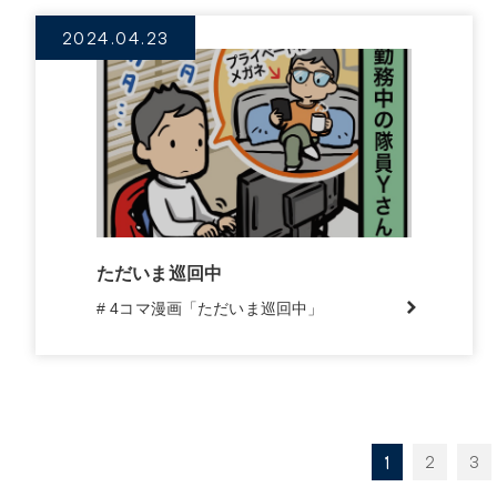
2024.04.23
ただいま巡回中
# 4コマ漫画「ただいま巡回中」
1
2
3