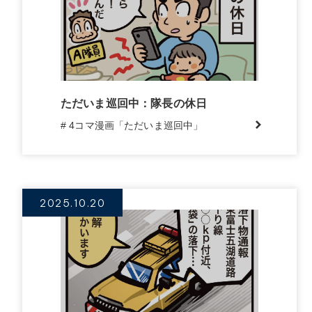
ただいま巡回中：隊長の休日
# 4コマ漫画「ただいま巡回中」
2025.10.20