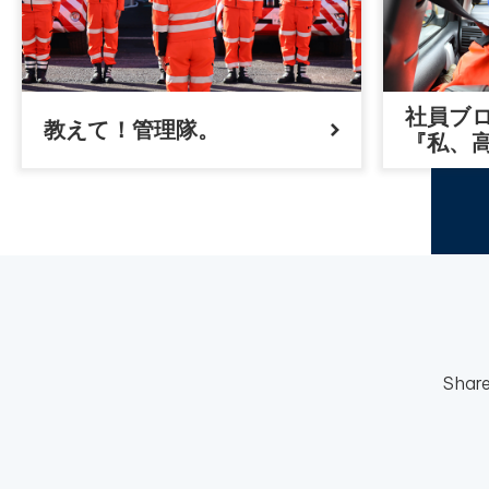
社員ブ
教えて！管理隊。
『私、
Shar