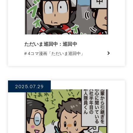
ただいま巡回中：巡回中
# 4コマ漫画「ただいま巡回中」
2025.07.29