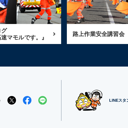
ログ
路上作業安全講習会
高速マモルです。』
e
LINEス