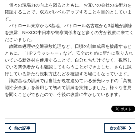
個々の現場力の向上を図るとともに、お互いの会社の技術力を
確認することで、双方がレベルアップすることを目的としていま
す。
パトロール東京から3基地、パトロール名古屋から3基地が訓練
を披露、NEXCO中日本や警察関係者など多くの方が視察に来てく
ださいました。
故障車処理や交通事故処理など、日頃の訓練成果を披露すると
ともに、「HPフラッシャー」など、安全のために新たに取り入れ
いている新器材を使用することで、自分たちだけでなく、視察し
ている関係者からも確認してもらうことができました。さらに試
行している新たな規制方法などを確認する場にもなっています。
諏訪基地の訓練では当社が現在進めている蛍光レッドの「高視
認性安全服」を着用して初めて訓練を実施しました。様々な意見
を聞くことができたので、今後の改善に生かしていきます。
前の記事
次の記事