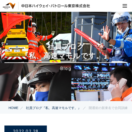
社員ブログ
『私、高速マモルです。』
Blog
HOME
社員ブログ『私、高速マモルです。』
開通前の新東名で合同訓練
2022.02.28