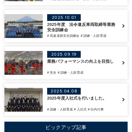
2025.10.01
2025年度 法令違反車両取締等業務
安全訓練会
# 高速道路安全訓練会
# 訓練・人財育成
2025.09.19
業務パフォーマンスの向上を目指し
# 安全
# 訓練・人財育成
2025.04.08
2025年度入社式を行いました。
# 訓練・人財育成
# 入社式
# 社内行事
ピックアップ記事