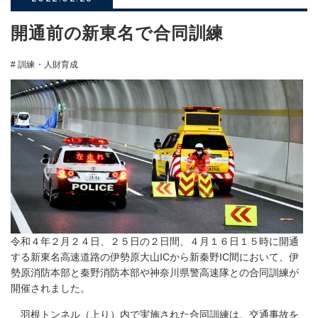
開通前の新東名で合同訓練
# 訓練・人財育成
令和４年２月２４日、２５日の２日間、４月１６日１５時に開通
する新東名高速道路の伊勢原大山ICから新秦野IC間において、伊
勢原消防本部と秦野消防本部や神奈川県警高速隊との合同訓練が
開催されました。
羽根トンネル（上り）内で実施された合同訓練は、交通事故を