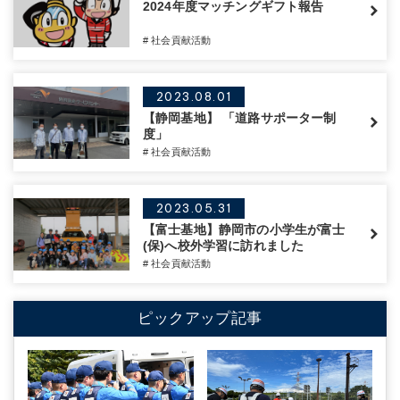
2024年度マッチングギフト報告
# 社会貢献活動
2023.08.01
【静岡基地】 「道路サポーター制
度」
# 社会貢献活動
2023.05.31
【富士基地】静岡市の小学生が富士
(保)へ校外学習に訪れました
# 社会貢献活動
ピックアップ記事