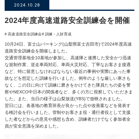
2024.10.28
2024年度高速道路安全訓練会を開催
# 高速道路安全訓練会
# 訓練・人財育成
10月24日、富士山パーキング(山梨県富士吉田市)で2024年度高速
道路安全訓練会を開催しました。
交通管理基地全10基地が参加し、高速隊と連携した安全かつ迅速
な規制作業、逆走車両対応、車両火災対応、丁寧なお客さま接遇
など、特に留意しなければならない最近の事例や実際にあった事
故などを想定した訓練を行いました。例年のような厳しい寒さも
なく、この日に向けて訓練に磨きをかけてきた隊員たちの姿を警
察やNEXCO中日本の関係者など、多くの方に視察していただきま
した。また、当日の様子は山梨放送(YBS)で放映されました。
翌日には、各基地の教育班長が良かった点や改善案などを発表す
る検討会を行いました。管制やお客さま役・通行者役として支援
した者などからの意見や感想も含め、訓練者だけでなく参加者全
員が安全意識を深めました。