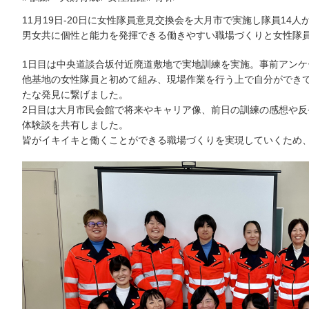
11月19日-20日に女性隊員意見交換会を大月市で実施し隊員14
男女共に個性と能力を発揮できる働きやすい職場づくりと女性隊
1日目は中央道談合坂付近廃道敷地で実地訓練を実施。事前アン
他基地の女性隊員と初めて組み、現場作業を行う上で自分ができ
たな発見に繋げました。
2日目は大月市民会館で将来やキャリア像、前日の訓練の感想や
体験談を共有しました。
皆がイキイキと働くことができる職場づくりを実現していくため