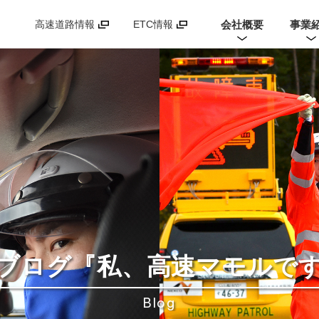
会社概要
事業
高速道路情報
ETC情報
ブログ
『私、高速マモルで
Blog