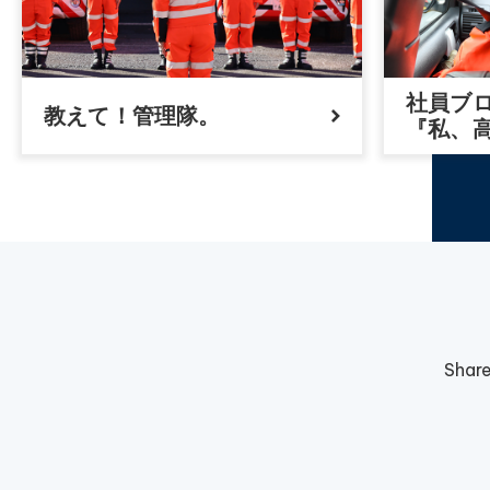
社員ブ
教えて！管理隊。
『私、
Shar