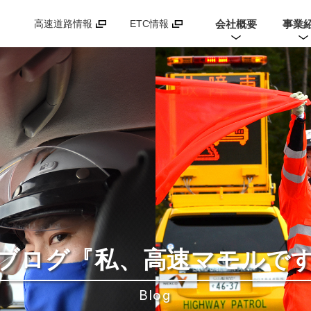
会社概要
事業
高速道路情報
ETC情報
ブログ
『私、高速マモルで
Blog