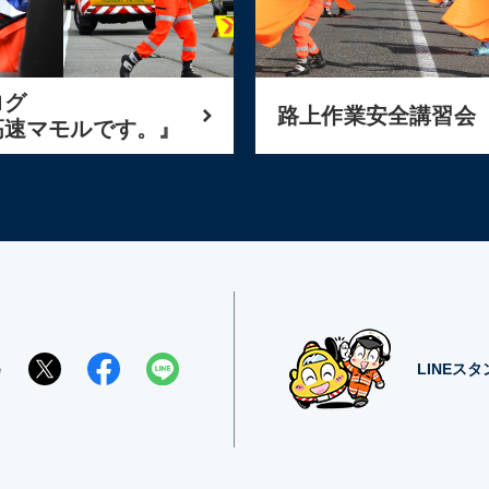
ログ
路上作業安全講習会
高速マモルです。』
e
LINEス