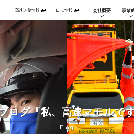
会社概要
事業
高速道路情報
ETC情報
ブログ
『私、高速マモルで
Blog