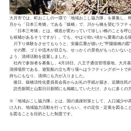
大月市では、町おこしの一環で「地域おこし協力隊」を募集し、
月から「日本三奇矯」である「猿橋」で、川から橋を望むラフテ
「日本三奇矯」とは、構造が変わっていて珍しい橋のことを呼び
も候補があるそうですが）。でも、やはり幼い頃から愛着のある
川下り体験をさせてもらうと、安藤広重が描いた”甲陽猿橋の図
その際、ゴミや流木が目立ち、せっかくの景色がもったいないと
よう、清掃活動を提案しました。
社内で参加者を募集し、4月18日、八王子通信管理基地、大月基
清掃場所である、遊覧船の立ち寄り場へはラフティングボートで
持ちにもなり、清掃にも力が入りました。
後日、猿橋活性化委員長会長からお礼の手紙が届き、近隣住民の
読売新聞と山梨日日新聞にも掲載していただけ、さらに多くの方
※「地域おこし協力隊」とは、国の過疎対策として、人口減少や
け入れ、地域協力活動を行ってもらい、その定住・定着を図るこ
を図ることを目的とした制度です。