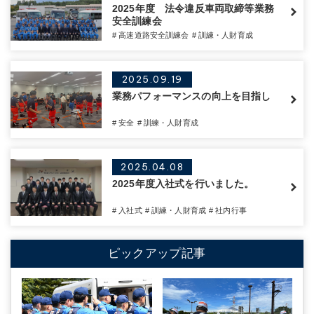
2025年度 法令違反車両取締等業務
安全訓練会
# 高速道路安全訓練会
# 訓練・人財育成
2025.09.19
業務パフォーマンスの向上を目指し
# 安全
# 訓練・人財育成
2025.04.08
2025年度入社式を行いました。
# 入社式
# 訓練・人財育成
# 社内行事
ピックアップ記事