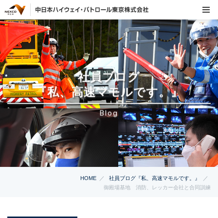
社員ブログ
『私、高速マモルです。』
Blog
HOME
社員ブログ『私、高速マモルです。』
御殿場基地 消防、レッカー会社と合同訓練