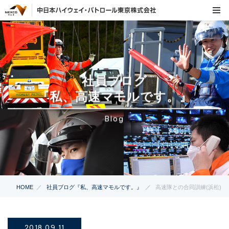
社員ブログ
『私、高速マモルです。』
Blog
HOME
社員ブログ『私、高速マモルです。』
高速隊との合同訓練(浜松)
2018.09.11