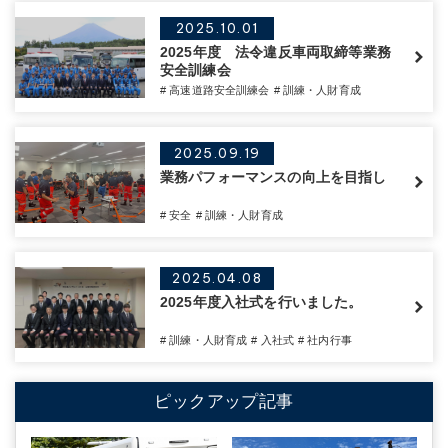
2025.10.01
2025年度 法令違反車両取締等業務
安全訓練会
# 高速道路安全訓練会
# 訓練・人財育成
2025.09.19
業務パフォーマンスの向上を目指し
# 安全
# 訓練・人財育成
2025.04.08
2025年度入社式を行いました。
# 訓練・人財育成
# 入社式
# 社内行事
ピックアップ記事