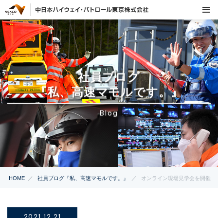
社員ブログ
『私、高速マモルです。』
Blog
HOME
社員ブログ『私、高速マモルです。』
オンライン現場見学会を開催
2021.12.21