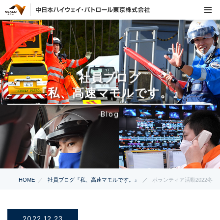
社員ブログ
『私、高速マモルです。』
Blog
HOME
社員ブログ『私、高速マモルです。』
ボランティア活動2022冬
2022.12.23