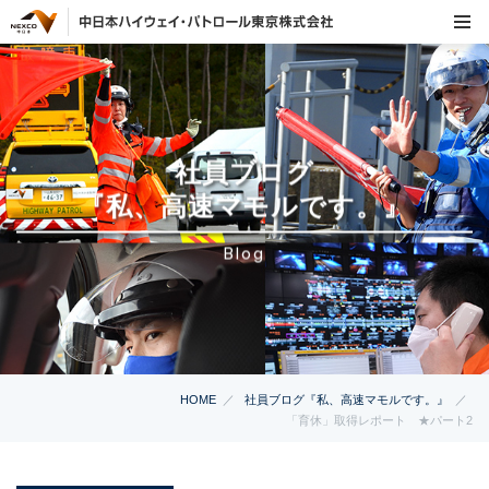
社員ブログ
『私、高速マモルです。』
Blog
HOME
社員ブログ『私、高速マモルです。』
「育休」取得レポート ★パート2