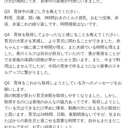
けが計画的にでき、育休中の業務が円滑にいきました。
Q3 育休中の過ごし方を教えてください。
料理、洗濯、買い物、3時間おきのミルク授乳、おむつ交換、沐
浴、永遠これの繰り返しです。時間感覚はないです。
Q4 育休を取得してよかったなと感じることを教えてください。
育児の大変さを実感し、より育児に関わることができました。赤
ちゃんと一緒に過ごす時間が増え、また夫婦でいる時間も増えま
した。夜のミルクは自分が担当していたので、妻が夜寝ることが
でき産後の体調の回復が早かったかと思います。また、今まで料
理はしませんでしたが、今回の育休で作るようになり家事のスキ
ルアップに繋がりました。
Q5 育休をこれから取得しようとしている方へのメッセージをお
願いします。
国の制度が変わり育児休暇を取得しやすくなりました。しかし、
取得するのには基地のみんなの協力あってです。取得しようとし
ている方はできるだけ早めに隊長、勤務の方に伝える方が親切だ
と思います。育児は24時間、日勤、夜勤関係ないですが、生まれ
たばかりの新生児と過ごせる貴重な時間です。自分もまだまだこ
れからですが、お互い頑張りましょう。