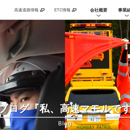
会社概要
事業
高速道路情報
ETC情報
ブログ
『私、高速マモルで
Blog