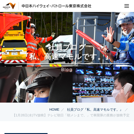
社員ブログ
『私、高速マモルです。』
Blog
HOME
社員ブログ『私、高速マモルです。』
【1月28日(水)TV放映】テレビ朝日「朝メシまで。」で車限隊の業務が放映予定