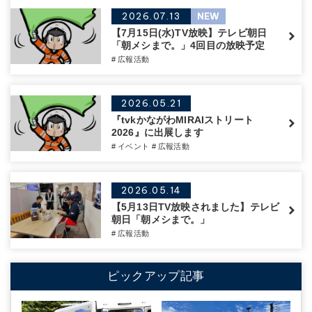
2026.07.13
NEW
【7月15日(水)TV放映】テレビ朝日
「朝メシまで。」4回目の放映予定
# 広報活動
2026.05.21
『tvkかながわMIRAIストリート
2026』に出展します
# イベント
# 広報活動
2026.05.14
【5月13日TV放映されました】テレビ
朝日「朝メシまで。」
# 広報活動
ピックアップ記事