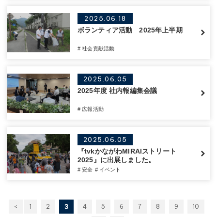
2025.06.18
ボランティア活動 2025年上半期
# 社会貢献活動
2025.06.05
2025年度 社内報編集会議
# 広報活動
2025.06.05
『tvkかながわMIRAIストリート
2025』に出展しました。
# 安全
# イベント
<
1
2
3
4
5
6
7
8
9
10