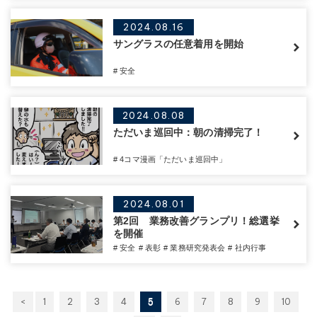
2024.08.16
サングラスの任意着用を開始
# 安全
2024.08.08
ただいま巡回中：朝の清掃完了！
# 4コマ漫画「ただいま巡回中」
2024.08.01
第2回 業務改善グランプリ！総選挙
を開催
# 安全
# 表彰
# 業務研究発表会
# 社内行事
<
1
2
3
4
5
6
7
8
9
10