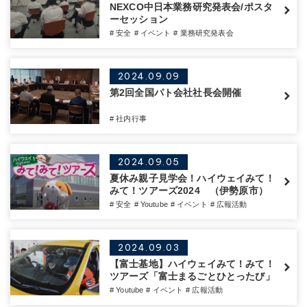
NEXCO中日本業務研究発表会/ポスタ
ーセッション
# 安全
# イベント
# 業務研究発表会
2024.09.09
第2回全国パト会社社長会開催
# 社内行事
2024.09.05
夏休み親子見学会！ハイウェイみて！
みて！ツアーズ2024 （伊勢原市）
# 安全
# Youtube
# イベント
# 広報活動
2024.09.03
【富士基地】ハイウェイみて！みて！
ツアーズ「富士まるごとひとったび」
# Youtube
# イベント
# 広報活動