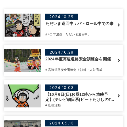
2024.10.29
ただいま巡回中：パトロール中での事
# 4コマ漫画「ただいま巡回中」
2024.10.28
2024年度高速道路安全訓練会を開催
# 高速道路安全訓練会
# 訓練・人財育成
2024.10.03
【10月6日(日)お昼12時から放映予
定】(テレビ朝日系)ビートたけしのT...
# 広報活動
2024.09.13