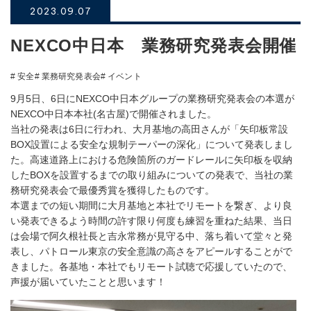
2023.09.07
NEXCO中日本 業務研究発表会開催
# 安全
# 業務研究発表会
# イベント
9月5日、6日にNEXCO中日本グループの業務研究発表会の本選が
NEXCO中日本本社(名古屋)で開催されました。
当社の発表は6日に行われ、大月基地の高田さんが「矢印板常設
BOX設置による安全な規制テーパーの深化」について発表しまし
た。高速道路上における危険箇所のガードレールに矢印板を収納
したBOXを設置するまでの取り組みについての発表で、当社の業
務研究発表会で最優秀賞を獲得したものです。
本選までの短い期間に大月基地と本社でリモートを繋ぎ、より良
い発表できるよう時間の許す限り何度も練習を重ねた結果、当日
は会場で阿久根社長と吉永常務が見守る中、落ち着いて堂々と発
表し、パトロール東京の安全意識の高さをアピールすることがで
きました。各基地・本社でもリモート試聴で応援していたので、
声援が届いていたことと思います！