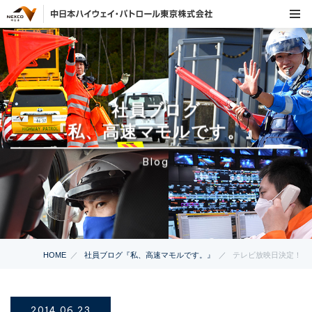
社員ブログ
『私、高速マモルです。』
Blog
HOME
社員ブログ『私、高速マモルです。』
テレビ放映日決定！
2014.06.23