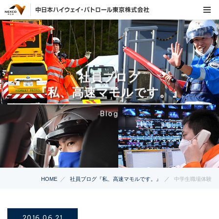
社員ブログ
『私、高速マモルです。』
Blog
HOME
社員ブログ『私、高速マモルです。』
中学生職場体験
2016.06.21