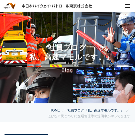
社員ブログ
『私、高速マモルです。』
Blog
HOME
社員ブログ『私、高速マモルです。』
えびな市民まつりに交通管理隊の巡回車がやってきます