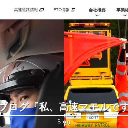
会社概要
事業
高速道路情報
ETC情報
ブログ
『私、高速マモルで
Blog