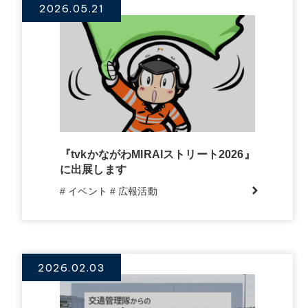
2026.05.21
『tvkかながわMIRAIストリート2026』
に出展します
# イベント
# 広報活動
2026.02.03