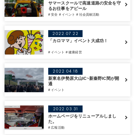
サマースクールで高速道路の安全を守
るお仕事をアピール
# 安全
# イベント
# 社会貢献活動
2022.07.22
「カロママ」イベント大成功！
# イベント
# 健康経営
2022.04.18
新東名伊勢原大山IC~新秦野IC間が開
通
# イベント
2022.03.31
ホームページをリニューアルしまし
た。
# 広報活動