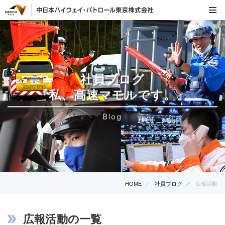
社員ブログ
『私、高速マモルです。』
Blog
HOME
社員ブログ
広報活動
広報活動の一覧