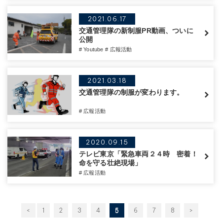
2021.06.17
交通管理隊の新制服PR動画、ついに
公開
# Youtube
# 広報活動
2021.03.18
交通管理隊の制服が変わります。
# 広報活動
2020.09.15
テレビ東京「緊急車両２４時 密着！
命を守る壮絶現場」
# 広報活動
<
1
2
3
4
5
6
7
8
>