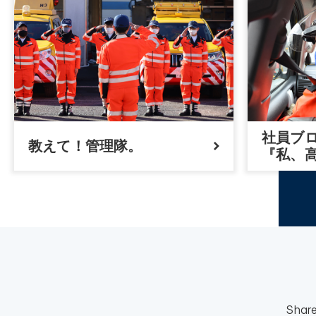
社員ブ
教えて！管理隊。
『私、
Shar