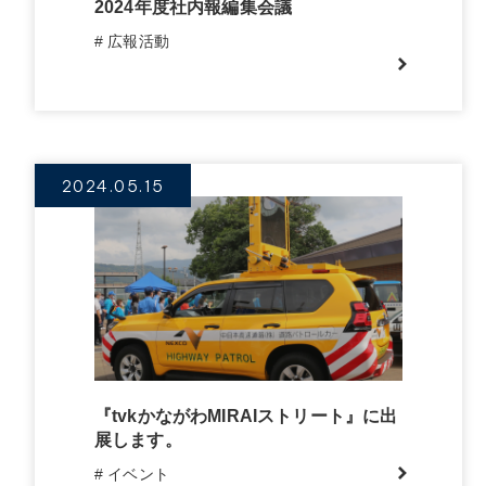
2024年度社内報編集会議
# 広報活動
2024.05.15
『tvkかながわMIRAIストリート』に出
展します。
# イベント