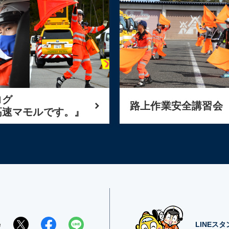
ログ
路上作業安全講習会
高速マモルです。』
e
LINEス