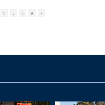
5
6
7
8
>