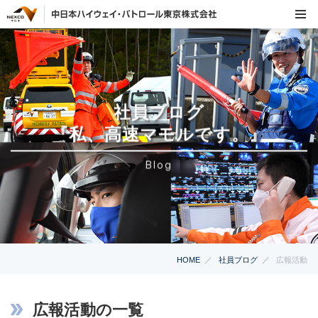
社員ブログ
『私、高速マモルです。』
Blog
HOME
社員ブログ
広報活動
広報活動の一覧