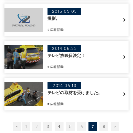
2015.03.03
撮影。
# 広報活動
2014.06.23
テレビ放映日決定！
# 広報活動
2014.06.13
テレビの取材を受けました。
# 広報活動
<
1
2
3
4
5
6
7
8
>