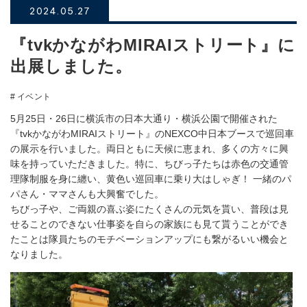
2024.05.27
『tvkかながわMIRAIストリート』に
出展しました。
# イベント
5月25日・26日に横浜市の日本大通り・横浜公園で開催された
『tvkかながわMIRAIストリート』のNEXCO中日本ブースで巡回車
の展示を行いました。両日ともに天候に恵まれ、多くの方々に興
味を持っていただきました。特に、ちびっ子たちは赤色の交通管
理隊制服を身に纏い、黄色い巡回車に乗り大はしゃぎ！ 一緒のパ
パさん・ママさんも大興奮でした。
ちびっ子や、ご両親の喜ぶ姿にたくさんの元気を貰い、普段は見
せることのできない仕事姿を自らの家族にも見て貰うことができ
たことは隊員たちのモチベーションアップにも繋がるいい機会と
なりました。