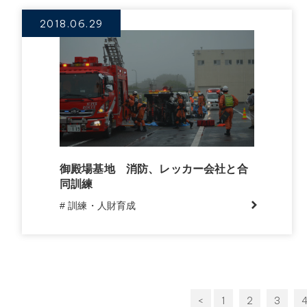
2018.06.29
御殿場基地 消防、レッカー会社と合
同訓練
# 訓練・人財育成
<
1
2
3