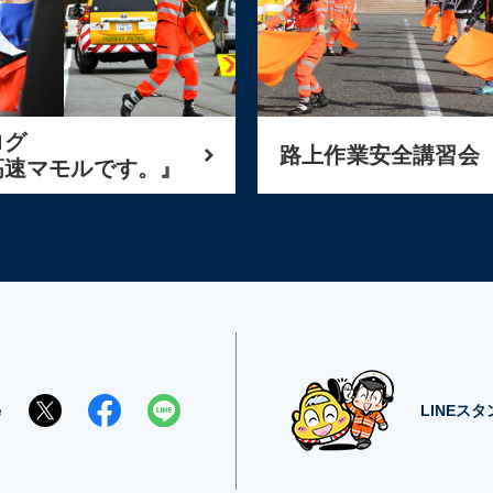
ログ
路上作業安全講習会
高速マモルです。』
e
LINEス