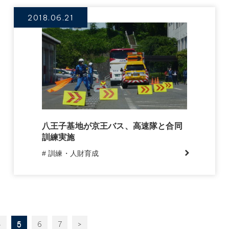
2018.06.21
八王子基地が京王バス、高速隊と合同
訓練実施
# 訓練・人財育成
4
5
6
7
>